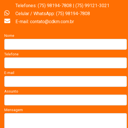
Telefones: (75) 98194-7808 | (75) 99121-3021
Celular / WhatsApp: (75) 98194-7808
E-mail: contato@cdkm.com.br
Nome
Telefone
E-mail
Assunto
Mensagem