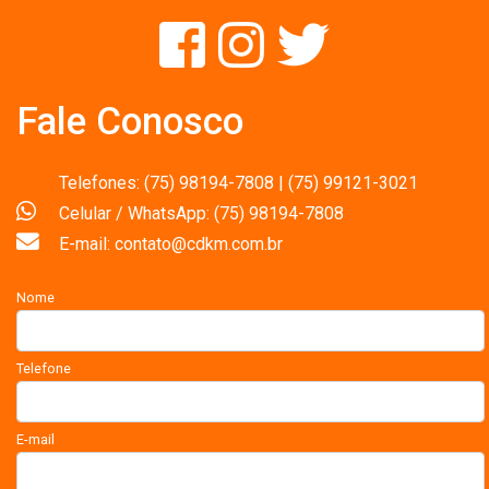
Fale Conosco
Telefones: (75) 98194-7808 | (75) 99121-3021
Celular / WhatsApp: (75) 98194-7808
E-mail: contato@cdkm.com.br
Nome
Telefone
E-mail