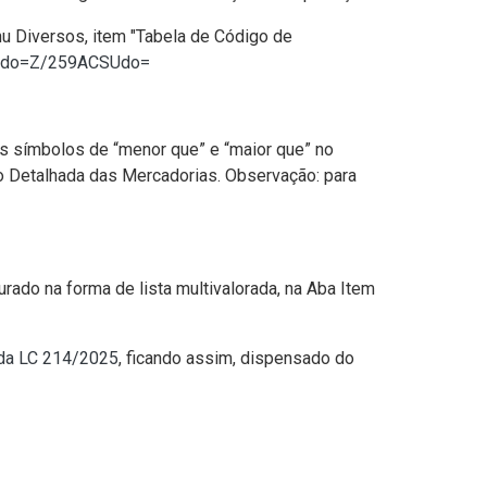
u Diversos, item "Tabela de Código de
nteudo=Z/259ACSUdo=
os símbolos de “menor que” e “maior que” no
ão Detalhada das Mercadorias. Observação: para
rado na forma de lista multivalorada, na Aba Item
 da LC 214/2025
, ficando assim, dispensado do