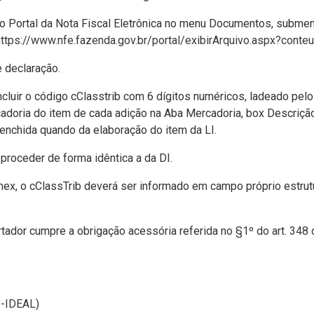
no Portal da Nota Fiscal Eletrônica no menu Documentos, submen
https://www.nfe.fazenda.gov.br/portal/exibirArquivo.aspx?co
 declaração.
cluir o código cClasstrib com 6 dígitos numéricos, ladeado pel
rcadoria do item de cada adição na Aba Mercadoria, box Descriç
enchida quando da elaboração do item da LI.
proceder de forma idêntica a da DI.
ex, o cClassTrib deverá ser informado em campo próprio estrutu
tador cumpre a obrigação acessória referida no
§1º do art. 348
I-IDEAL
)