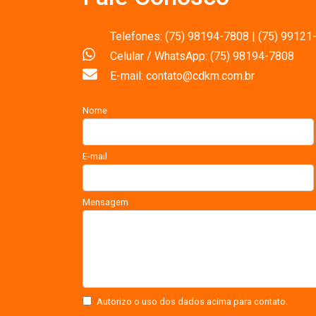
Telefones: (75) 98194-7808 | (75) 99121
Celular / WhatsApp: (75) 98194-7808
E-mail: contato@cdkm.com.br
Nome
E-mail
Mensagem
Autorizo o uso dos dados acima para contato.