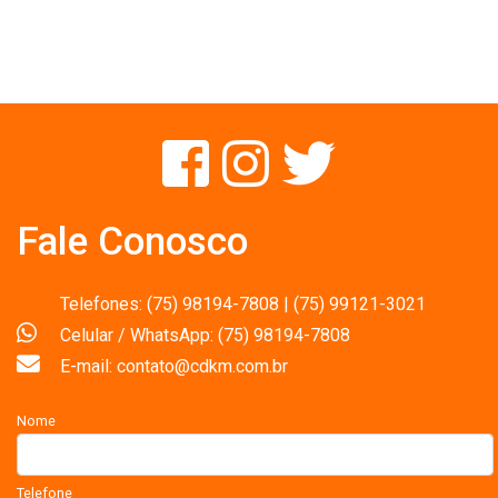
Fale Conosco
Telefones: (75) 98194-7808 | (75) 99121-3021
Celular / WhatsApp: (75) 98194-7808
E-mail: contato@cdkm.com.br
Nome
Telefone