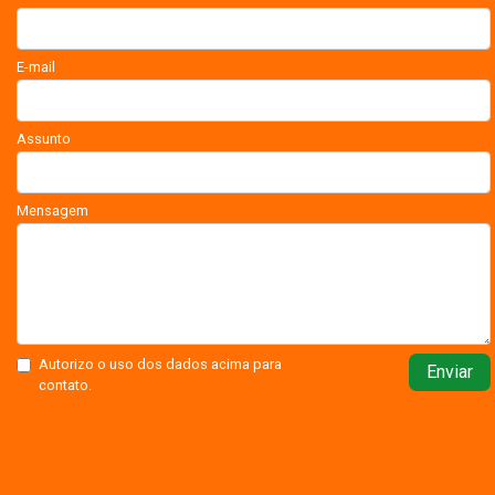
E-mail
Assunto
Mensagem
Autorizo o uso dos dados acima para
Enviar
contato.