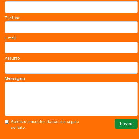
Telefone
E-mail
Assunto
Mensagem
Autorizo o uso dos dados acima para
Enviar
contato.