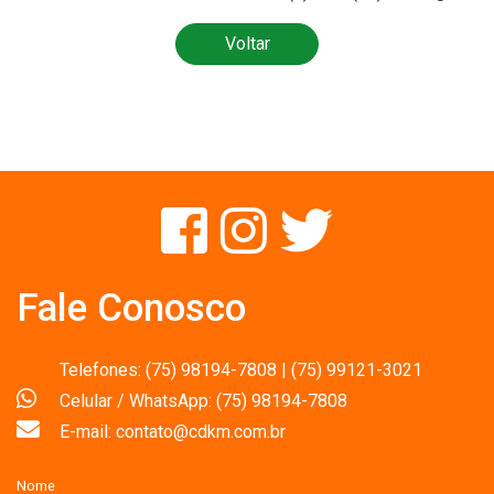
Voltar
Fale Conosco
Telefones: (75) 98194-7808 | (75) 99121-3021
Celular / WhatsApp: (75) 98194-7808
E-mail: contato@cdkm.com.br
Nome